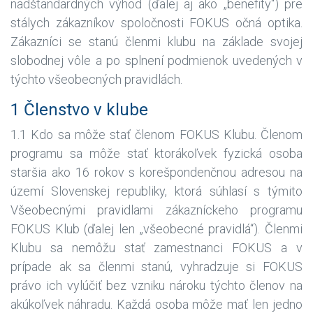
nadštandardných výhod (ďalej aj ako „benefity“) pre
stálych zákazníkov spoločnosti FOKUS očná optika.
Zákazníci se stanú členmi klubu na základe svojej
slobodnej vôle a po splnení podmienok uvedených v
týchto všeobecných pravidlách.
1 Členstvo v klube
1.1 Kdo sa môže stať členom FOKUS Klubu. Členom
programu sa môže stať ktorákoľvek fyzická osoba
staršia ako 16 rokov s korešpondenčnou adresou na
území Slovenskej republiky, ktorá súhlasí s týmito
Všeobecnými pravidlami zákazníckeho programu
FOKUS Klub (ďalej len „všeobecné pravidlá“). Členmi
Klubu sa nemôžu stať zamestnanci FOKUS a v
prípade ak sa členmi stanú, vyhradzuje si FOKUS
právo ich vylúčiť bez vzniku nároku týchto členov na
akúkoľvek náhradu. Každá osoba môže mať len jedno