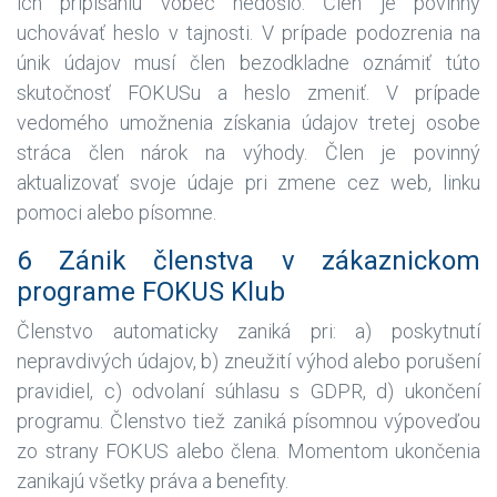
ich pripísaniu vôbec nedošlo. Člen je povinný
uchovávať heslo v tajnosti. V prípade podozrenia na
únik údajov musí člen bezodkladne oznámiť túto
skutočnosť FOKUSu a heslo zmeniť. V prípade
vedomého umožnenia získania údajov tretej osobe
stráca člen nárok na výhody. Člen je povinný
aktualizovať svoje údaje pri zmene cez web, linku
pomoci alebo písomne.
6 Zánik členstva v zákaznickom
programe FOKUS Klub
Členstvo automaticky zaniká pri: a) poskytnutí
nepravdivých údajov, b) zneužití výhod alebo porušení
pravidiel, c) odvolaní súhlasu s GDPR, d) ukončení
programu. Členstvo tiež zaniká písomnou výpoveďou
zo strany FOKUS alebo člena. Momentom ukončenia
zanikajú všetky práva a benefity.