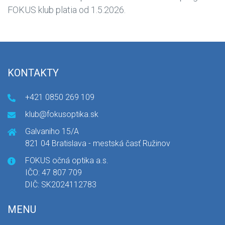
FOKUS klub platia od 1.5.2026.
KONTAKTY
+421 0850 269 109
klub@fokusoptika.sk
Galvaniho 15/A
821 04 Bratislava - mestská časť Ružinov
FOKUS očná optika a.s.
IČO: 47 807 709
DIČ: SK2024112783
MENU