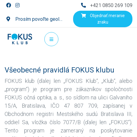
+421 0850 269 109
Objednať meranie
Prosím povoľte geolokáciu
zraku
Všeobecné pravidlá FOKUS klubu
FOKUS klub (ďalej len „FOKUS Klub“, „Klub“, alebo
„program“) je program pre zákazníkov spoločnosti
FOKUS očná optika, a. s., so sídlom na ulici Galvaniho
15/A, Bratislava, IČO 47 807 709, zapísanej v
Obchodnom registri Mestského sudú Bratislava III,
oddiel Sa, vložka číslo 7077/B (ďalej len „FOKUS“).
Tento program je zameraný na poskytovanie