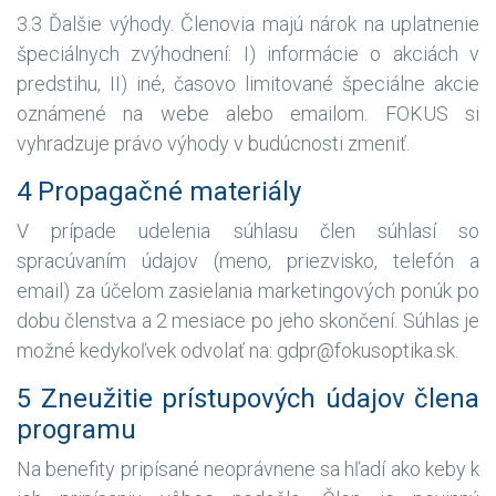
3.3 Ďalšie výhody. Členovia majú nárok na uplatnenie
špeciálnych zvýhodnení: I) informácie o akciách v
predstihu, II) iné, časovo limitované špeciálne akcie
oznámené na webe alebo emailom. FOKUS si
vyhradzuje právo výhody v budúcnosti zmeniť.
4 Propagačné materiály
V prípade udelenia súhlasu člen súhlasí so
spracúvaním údajov (meno, priezvisko, telefón a
email) za účelom zasielania marketingových ponúk po
dobu členstva a 2 mesiace po jeho skončení. Súhlas je
možné kedykoľvek odvolať na: gdpr@fokusoptika.sk.
5 Zneužitie prístupových údajov člena
programu
Na benefity pripísané neoprávnene sa hľadí ako keby k